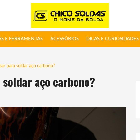
S E FERRAMENTAS
ACESSÓRIOS
DICAS E CURIOSIDADES
sar para soldar aço carbono?
a soldar aço carbono?