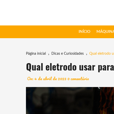
Ir
para
o
conteúdo
INÍCIO
MÁQUINA
Página inicial
Dicas e Curiosidades
Qual eletrodo u
Qual eletrodo usar par
On:
4 de abril de 2023
0 comentário