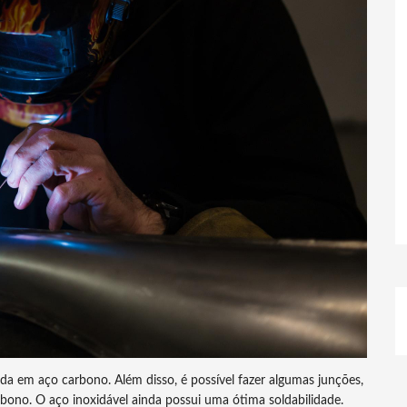
lda em aço carbono. Além disso, é possível fazer algumas junções,
bono. O aço inoxidável ainda possui uma ótima soldabilidade.