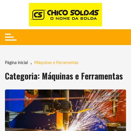
Ir
para
o
conteúdo
Página inicial
Máquinas e Ferramentas
Categoria:
Máquinas e Ferramentas