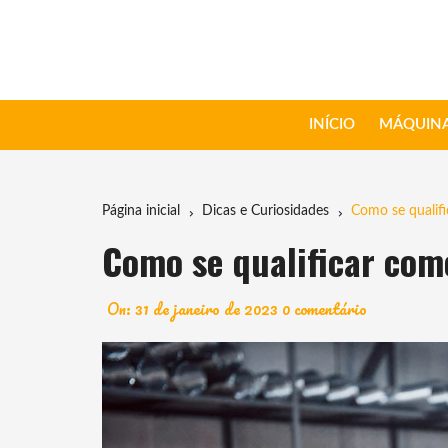
Ir
para
o
conteúdo
INÍCIO
MÁQUINA
Página inicial
Dicas e Curiosidades
Como se qualif
Como se qualificar co
On:
31 de janeiro de 2023
0 comentário