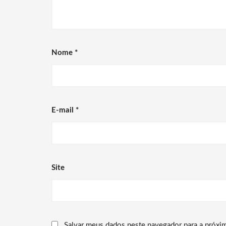
Nome
*
E-mail
*
Site
Salvar meus dados neste navegador para a próxi