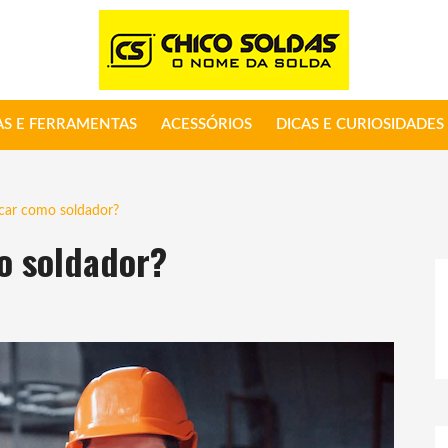
S E FERRAMENTAS
ACESSÓRIOS
DICAS E CURIOSIDADES
icar como soldador?
mo soldador?