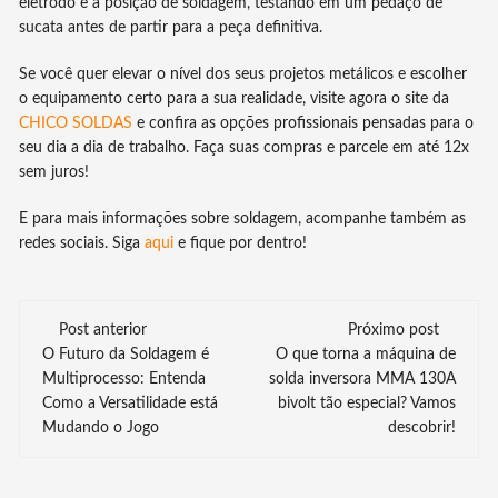
eletrodo e a posição de soldagem, testando em um pedaço de
sucata antes de partir para a peça definitiva.
Se você quer elevar o nível dos seus projetos metálicos e escolher
o equipamento certo para a sua realidade, visite agora o site da
CHICO SOLDAS
e confira as opções profissionais pensadas para o
seu dia a dia de trabalho. Faça suas compras e parcele em até 12x
sem juros!
E para mais informações sobre soldagem, acompanhe também as
redes sociais. Siga
aqui
e fique por dentro!
Navegação
Post anterior
Próximo post
de
O Futuro da Soldagem é
O que torna a máquina de
Multiprocesso: Entenda
solda inversora MMA 130A
post
Como a Versatilidade está
bivolt tão especial? Vamos
Mudando o Jogo
descobrir!