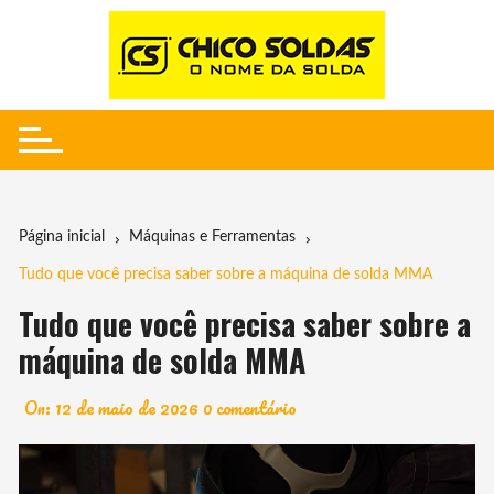
Ir
para
o
conteúdo
Página inicial
Máquinas e Ferramentas
Tudo que você precisa saber sobre a máquina de solda MMA
Tudo que você precisa saber sobre a
máquina de solda MMA
On:
12 de maio de 2026
0 comentário