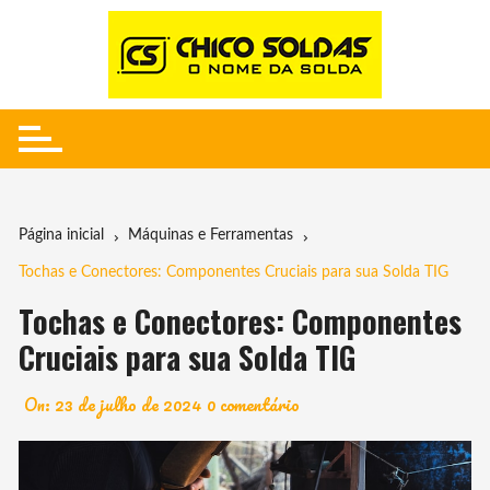
Ir
para
o
conteúdo
Página inicial
Máquinas e Ferramentas
Tochas e Conectores: Componentes Cruciais para sua Solda TIG
Tochas e Conectores: Componentes
Cruciais para sua Solda TIG
On:
23 de julho de 2024
0 comentário