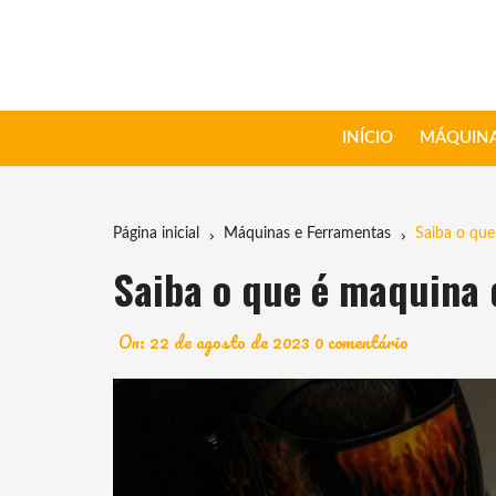
Ir
para
o
conteúdo
INÍCIO
MÁQUINA
Página inicial
Máquinas e Ferramentas
Saiba o que
Saiba o que é maquina 
On:
22 de agosto de 2023
0 comentário