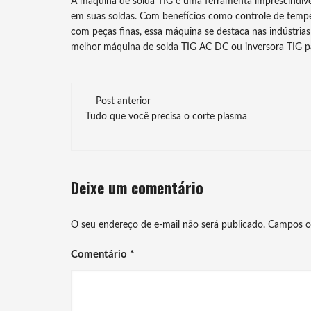
A máquina de solda TIG é uma ferramenta imprescindível
em suas soldas. Com benefícios como controle de temper
com peças finas, essa máquina se destaca nas indústrias 
melhor máquina de solda TIG AC DC ou inversora TIG par
Navegação
Post anterior
de
Tudo que você precisa o corte plasma
post
Deixe um comentário
O seu endereço de e-mail não será publicado.
Campos o
Comentário
*