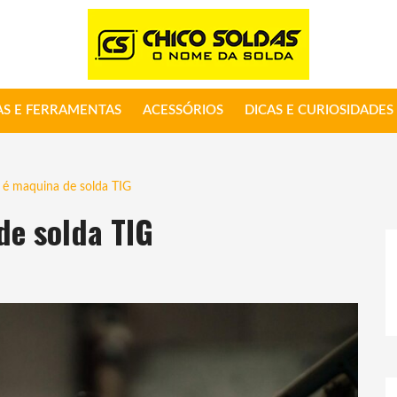
S E FERRAMENTAS
ACESSÓRIOS
DICAS E CURIOSIDADES
 é maquina de solda TIG
de solda TIG