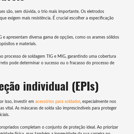
es são, sem dúvida, o trio mais importante. Os eletrodos
ue exigem mais resistência. É crucial escolher a especificação
 e apresentam diversa gama de opções, como os arames sólidos
opósitos e materiais.
 no processo de soldagem TIG e MIG, garantindo uma cobertura
orreto pode determinar o sucesso ou o fracasso do processo de
ção individual (EPIs)
r isso, investir em
acessórios para soldador
, especialmente nos
 vital. As máscaras de solda são imprescindíveis para proteger
ciais.
apropriados completam o conjunto de proteção ideal. Ao priorizar
gridade física, mas também a longevidade da sua carreira no