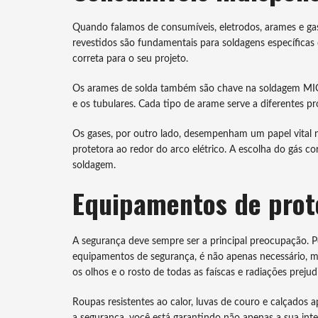
Quando falamos de consumíveis, eletrodos, arames e gas
revestidos são fundamentais para soldagens específicas q
correta para o seu projeto.
Os arames de solda também são chave na soldagem MIG
e os tubulares. Cada tipo de arame serve a diferentes pr
Os gases, por outro lado, desempenham um papel vital
protetora ao redor do arco elétrico. A escolha do gás c
soldagem.
Equipamentos de prote
A segurança deve sempre ser a principal preocupação. Po
equipamentos de segurança, é não apenas necessário, mas
os olhos e o rosto de todas as faíscas e radiações prejudi
Roupas resistentes ao calor, luvas de couro e calçados 
a segurança, você está garantindo não apenas a sua inte