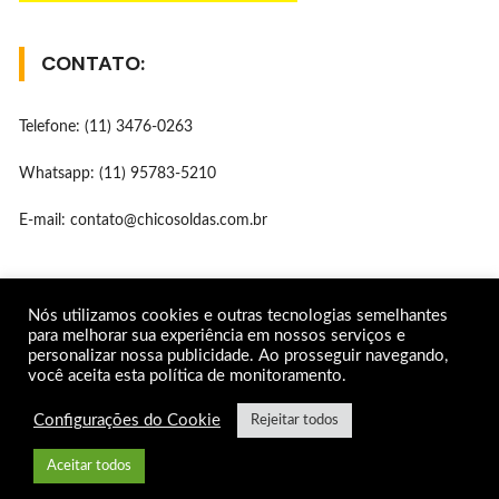
CONTATO:
Telefone: (11) 3476-0263
Whatsapp: (11) 95783-5210
E-mail: contato@chicosoldas.com.br
REDES SOCIAIS
Nós utilizamos cookies e outras tecnologias semelhantes
para melhorar sua experiência em nossos serviços e
personalizar nossa publicidade. Ao prosseguir navegando,
você aceita esta política de monitoramento.
Gostar
Configurações do Cookie
Rejeitar todos
Seguir
Aceitar todos