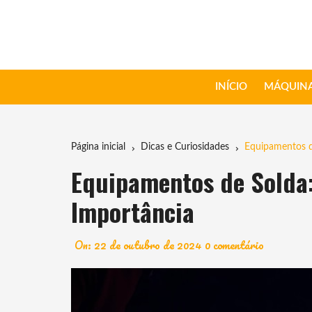
Ir
para
o
conteúdo
INÍCIO
MÁQUINA
Página inicial
Dicas e Curiosidades
Equipamentos d
Equipamentos de Solda
Importância
On:
22 de outubro de 2024
0 comentário