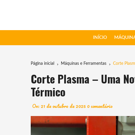
Ir
para
o
conteúdo
INÍCIO
MÁQUINA
Página inicial
Máquinas e Ferramentas
Corte Plas
Corte Plasma – Uma Nov
Térmico
On:
21 de outubro de 2025
0 comentário